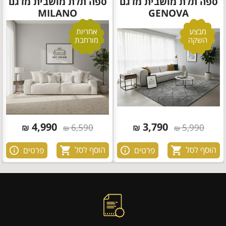
ספה תלת מושבית מדגם
ספה תלת מושבית מדגם
MILANO
GENOVA
מבצע
אחריות
השקה
מורחבת
4,990
3,790
₪
6,590
₪
5,990
₪
₪
הוסף לסל
הוסף לסל
פרטים
פרטים