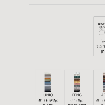
ל
 מול
]
UNIQ
FENG
A
 דוחה
(קורדרוי)
(קטיפה) דוחה