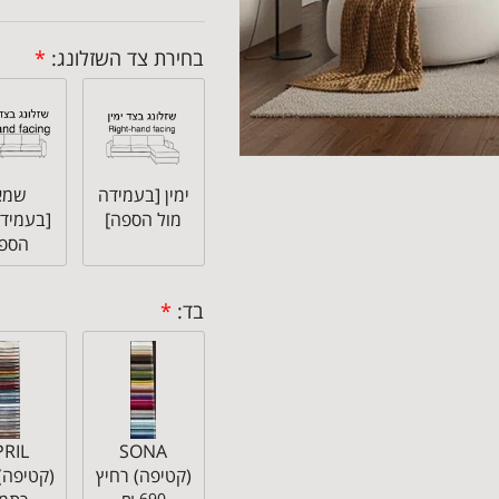
בחירת צד השזלונג:
*
ימין [בעמידה
שמא
מול הספה]
[בעמידה
הספה
בד:
*
PRIL
SONA
(קטיפה) רחיץ
(קטיפה)
690 ₪