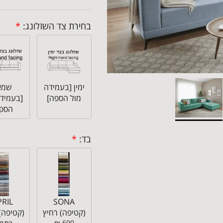
בחירת צד השזלונג:
*
ימין [בעמידה
שמא
מול הספה]
[בעמידה
הספה
בד:
*
PRIL
SONA
(קטיפה) רחיץ
(קטיפה)
690 ₪