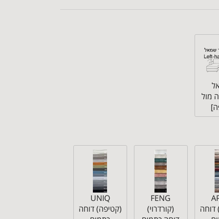
ל
 מול
]
UNIQ
FENG
A
 דוחה
(קורדרוי)
(קטיפה) דוחה