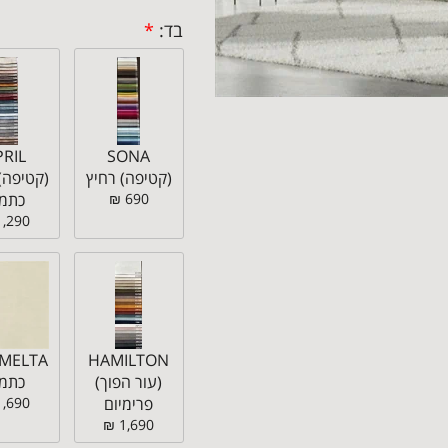
בד:
*
PRIL
SONA
(קטיפה) רחיץ
(קטיפה)
690 ₪
כתמי
1,290 ₪
HAMILTON
(עור הפוך)
כתמי
פרימיום
1,690 ₪
1,690 ₪