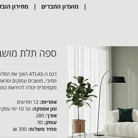
מועדון החברים
מחירון הובל
ספה תלת מושבית 
דגם ה-ATLAS הופך
מסיבי, מושבים עמוקים ומראה 
מקסימלית יכולה להיראות כמו 
אחריות:
12 חודשים
זמן אספקה:
עד 10 ימי עסקים
אורך:
280
עומק:
90
מחיר משלוח:
390 ₪